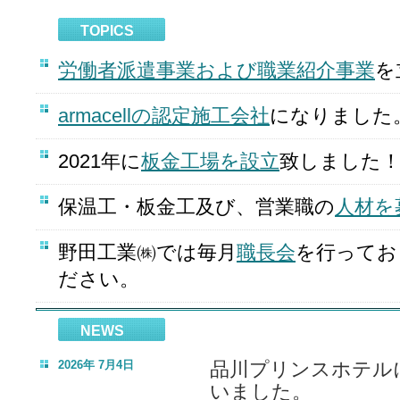
TOPICS
労働者派遣事業および職業紹介事業
を
armacellの認定施工会社
になりました
2021年に
板金工場を設立
致しました
保温工・板金工及び、営業職の
人材を
野田工業㈱では毎月
職長会
を行ってお
ださい。
NEWS
2026年 7月4日
品川プリンスホテル
いました。